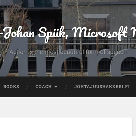
-Johan Spiik, Microsof
Action is the most beautiful form of speech
BOOKS
COACH
JOHTAJUUSHAKKERI.FI