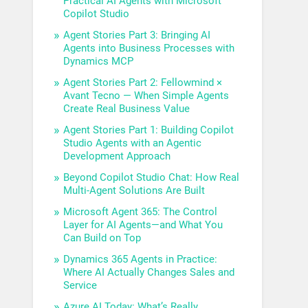
Practical AI Agents with Microsoft
Copilot Studio
Agent Stories Part 3: Bringing AI
Agents into Business Processes with
Dynamics MCP
Agent Stories Part 2: Fellowmind ×
Avant Tecno — When Simple Agents
Create Real Business Value
Agent Stories Part 1: Building Copilot
Studio Agents with an Agentic
Development Approach
Beyond Copilot Studio Chat: How Real
Multi-Agent Solutions Are Built
Microsoft Agent 365: The Control
Layer for AI Agents—and What You
Can Build on Top
Dynamics 365 Agents in Practice:
Where AI Actually Changes Sales and
Service
Azure AI Today: What’s Really