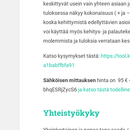
keskittyvät usein vain yhteen asiaan j
tuloksessa näkyy kokonaisuus ( + ja 
koska kehittymistä edellyttävien asioi
voi käyttää myös kehitys- ja palaute
molemmista ja tuloksia verrataan ke
Katso kysymykset tästä:
https://tool
a1babffbfa91
Sähköisen mittauksen
hinta on 95 € 
bhqESRjZycS6
ja katso tästä todellin
Yhteistyökyky
Yksinkertainen ja nopea tapa saada /