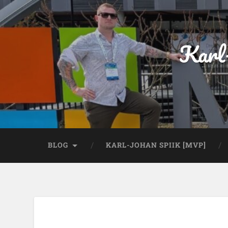
Karl
BLOG
KARL-JOHAN SPIIK [MVP]