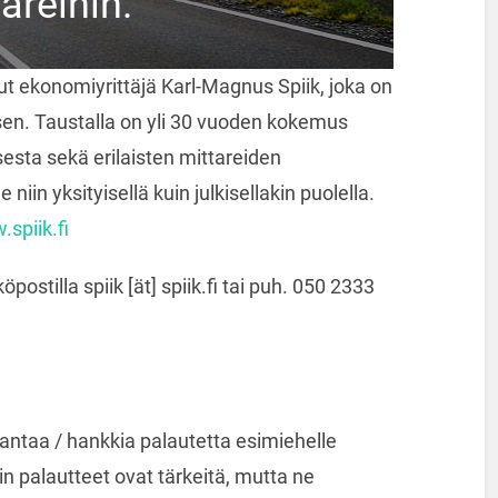
areihin.
t ekonomiyrittäjä Karl-Magnus Spiik, joka on
äsen. Taustalla on yli 30 vuoden kokemus
esta sekä erilaisten mittareiden
niin yksityisellä kuin julkisellakin puolella.
.spiik.fi
öpostilla spiik [ät] spiik.fi tai puh. 050 2333
antaa / hankkia palautetta esimiehelle
n palautteet ovat tärkeitä, mutta ne