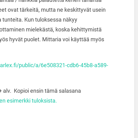
eet ovat tärkeitä, mutta ne keskittyvät usein
a tunteita. Kun tuloksessa näkyy
nottaminen mielekästä, koska kehittymistä
yös hyvät puolet. Mittaria voi käyttää myös
.karlex.fi/public/a/6e508321-cdb6-45b8-a589-
+ alv. Kopioi ensin tämä salasana
nen esimerkki tuloksista.