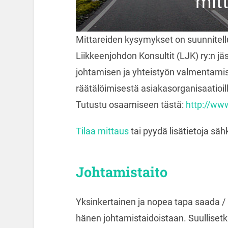
mitt
Mittareiden kysymykset on suunnitellu
Liikkeenjohdon Konsultit (LJK) ry:n j
johtamisen ja yhteistyön valmentamis
räätälöimisestä asiakasorganisaatioille 
Tutustu osaamiseen tästä:
http://www
Tilaa mittaus
tai pyydä lisätietoja sähk
Johtamistaito
Yksinkertainen ja nopea tapa saada / 
hänen johtamistaidoistaan. Suullisetki