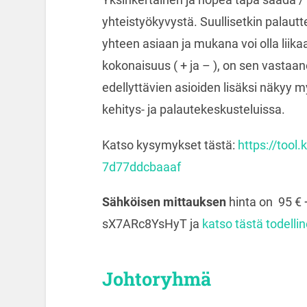
yhteistyökyvystä. Suullisetkin palautt
yhteen asiaan ja mukana voi olla liika
kokonaisuus ( + ja – ), on sen vastaa
edellyttävien asioiden lisäksi näkyy m
kehitys- ja palautekeskusteluissa.
Katso kysymykset tästä:
https://tool
7d77ddcbaaaf
Sähköisen mittauksen
hinta on 95 € 
sX7ARc8YsHyT ja
katso tästä todelli
Johtoryhmä