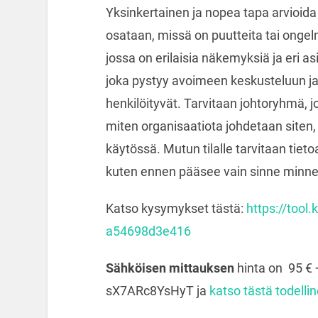
Yksinkertainen ja nopea tapa arvioid
osataan, missä on puutteita tai ongel
jossa on erilaisia näkemyksiä ja eri a
joka pystyy avoimeen keskusteluun ja 
henkilöityvät. Tarvitaan johtoryhmä, j
miten organisaatiota johdetaan siten,
käytössä. Mutun tilalle tarvitaan tiet
kuten ennen pääsee vain sinne minne
Katso kysymykset tästä:
https://tool
a54698d3e416
Sähköisen mittauksen
hinta on 95 € 
sX7ARc8YsHyT ja
katso tästä todelli