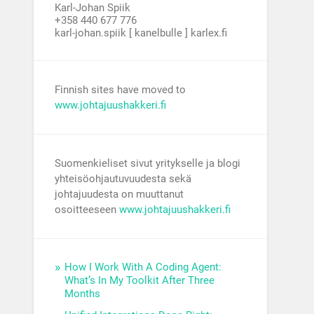
Karl-Johan Spiik
+358 440 677 776
karl-johan.spiik [ kanelbulle ] karlex.fi
Finnish sites have moved to
www.johtajuushakkeri.fi
Suomenkieliset sivut yritykselle ja blogi
yhteisöohjautuvuudesta sekä
johtajuudesta on muuttanut
osoitteeseen
www.johtajuushakkeri.fi
How I Work With A Coding Agent:
What’s In My Toolkit After Three
Months