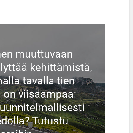
en muuttuvaan
yttää kehittämistä,
lla tavalla tien
n on viisaampaa:
suunnitelmallisesti
edolla? Tutustu