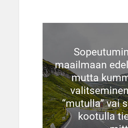
Sopeutumin
maailmaan edell
mutta kumma
valitsemine
“mutulla” vai 
kootulla ti