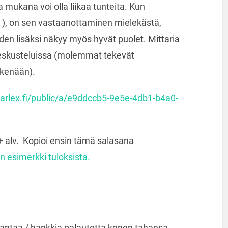
a mukana voi olla liikaa tunteita. Kun
– ), on sen vastaanottaminen mielekästä,
den lisäksi näkyy myös hyvät puolet. Mittaria
keskusteluissa (molemmat tekevät
skenään).
.karlex.fi/public/a/e9ddccb5-9e5e-4db1-b4a0-
+ alv. Kopioi ensin tämä salasana
en esimerkki tuloksista.
 antaa / hankkia palautetta kenen tahansa