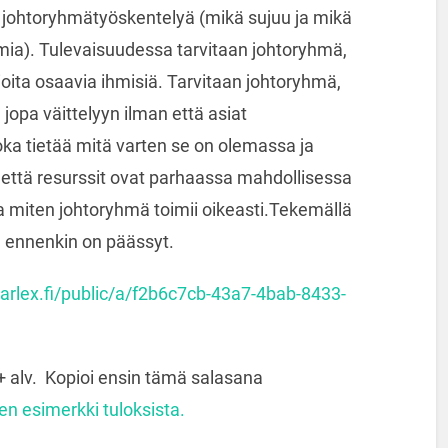
a johtoryhmätyöskentelyä (mikä sujuu ja mikä
mia). Tulevaisuudessa tarvitaan johtoryhmä,
sioita osaavia ihmisiä. Tarvitaan johtoryhmä,
jopa väittelyyn ilman että asiat
oka tietää mitä varten se on olemassa ja
 että resurssit ovat parhaassa mahdollisessa
oa miten johtoryhmä toimii oikeasti.Tekemällä
 ennenkin on päässyt.
.karlex.fi/public/a/f2b6c7cb-43a7-4bab-8433-
+ alv. Kopioi ensin tämä salasana
nen esimerkki tuloksista.