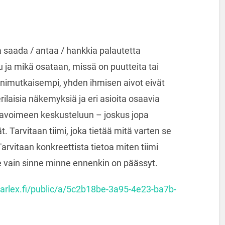
 saada / antaa / hankkia palautetta
u ja mikä osataan, missä on puutteita tai
imutkaisempi, yhden ihmisen aivot eivät
rilaisia näkemyksiä ja eri asioita osaavia
y avoimeen keskusteluun – joskus jopa
t. Tarvitaan tiimi, joka tietää mitä varten se
arvitaan konkreettista tietoa miten tiimi
 vain sinne minne ennenkin on päässyt.
.karlex.fi/public/a/5c2b18be-3a95-4e23-ba7b-