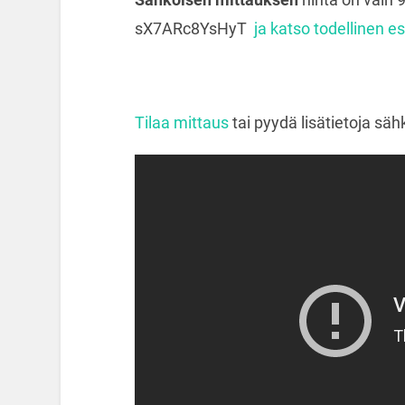
sX7ARc8YsHyT
ja katso todellinen es
Tilaa mittaus
tai pyydä lisätietoja sähk