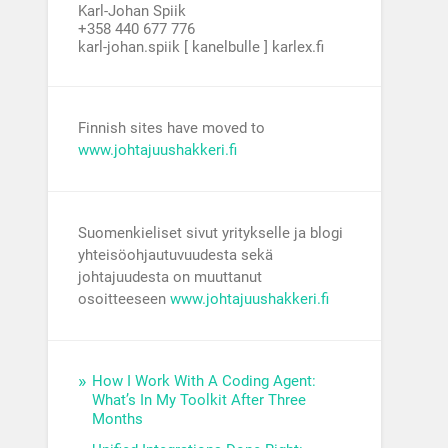
Karl-Johan Spiik
+358 440 677 776
karl-johan.spiik [ kanelbulle ] karlex.fi
Finnish sites have moved to
www.johtajuushakkeri.fi
Suomenkieliset sivut yritykselle ja blogi
yhteisöohjautuvuudesta sekä
johtajuudesta on muuttanut
osoitteeseen
www.johtajuushakkeri.fi
How I Work With A Coding Agent:
What’s In My Toolkit After Three
Months