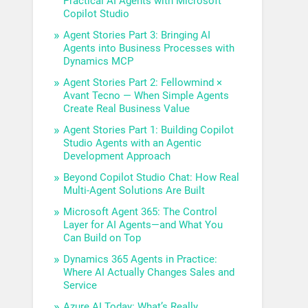
Practical AI Agents with Microsoft
Copilot Studio
Agent Stories Part 3: Bringing AI
Agents into Business Processes with
Dynamics MCP
Agent Stories Part 2: Fellowmind ×
Avant Tecno — When Simple Agents
Create Real Business Value
Agent Stories Part 1: Building Copilot
Studio Agents with an Agentic
Development Approach
Beyond Copilot Studio Chat: How Real
Multi-Agent Solutions Are Built
Microsoft Agent 365: The Control
Layer for AI Agents—and What You
Can Build on Top
Dynamics 365 Agents in Practice:
Where AI Actually Changes Sales and
Service
Azure AI Today: What’s Really