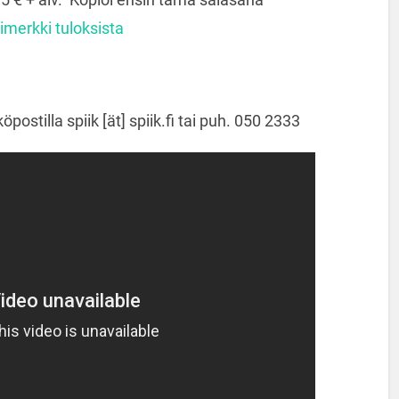
imerkki tuloksista
öpostilla spiik [ät] spiik.fi tai puh. 050 2333