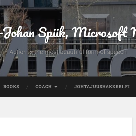
-Johan Spiik, Microsof
Action is the most beautiful form of speech
BOOKS
COACH
JOHTAJUUSHAKKERI.FI