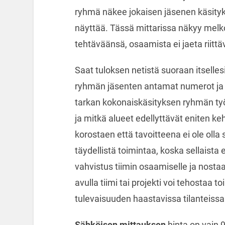
ryhmä näkee jokaisen jäsenen käsityk
näyttää. Tässä mittarissa näkyy melko 
tehtäväänsä, osaamista ei jaeta riittäv
Saat tuloksen netistä suoraan itselles
ryhmän jäsenten antamat numerot ja ki
tarkan kokonaiskäsityksen ryhmän työ
ja mitkä alueet edellyttävät eniten ke
korostaen että tavoitteena ei ole olla
täydellistä toimintaa, koska sellaista
vahvistus tiimin osaamiselle ja nostaa
avulla tiimi tai projekti voi tehostaa
tulevaisuuden haastavissa tilanteissa
Sähköisen mittauksen
hinta on vain 