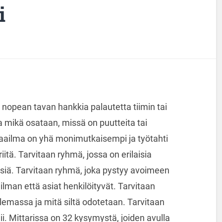
i
 nopean tavan hankkia palautetta tiimin tai
a mikä osataan, missä on puutteita tai
aailma on yhä monimutkaisempi ja työtahti
iitä. Tarvitaan ryhmä, jossa on erilaisia
isiä. Tarvitaan ryhmä, joka pystyy avoimeen
ilman että asiat henkilöityvät. Tarvitaan
olemassa ja mitä siltä odotetaan. Tarvitaan
i. Mittarissa on 32 kysymystä, joiden avulla