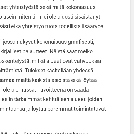
set yhteistyöstä sekä miltä kokonaisuus
usein miten tiimi ei ole aidosti sisäistänyt
ästi eikä yhteistyö tuota todellista lisäarvoa.
i, jossa näkyvät kokonaisuus graafisesti,
rjalliset palautteet. Näistä saat melko
skentelystä: mitkä alueet ovat vahvuuksia
hittämistä. Tulokset käsitellään yhdessä
 samaa mieltä kaikista asioista eikä löytää
 ei ole olemassa. Tavoitteena on saada
 esiin tärkeimmät kehittäisen alueet, joiden
 toimintaansa ja löytää paremmat toimintatavat
.
95 € + alv. Kopioi ensin tämä salasana