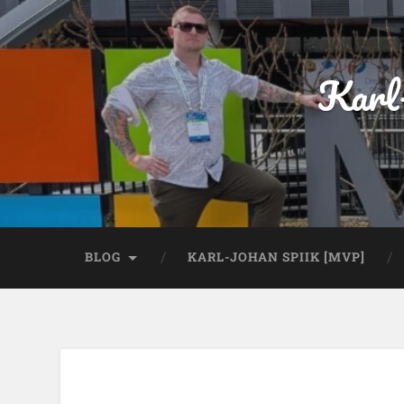
Karl
BLOG
KARL-JOHAN SPIIK [MVP]