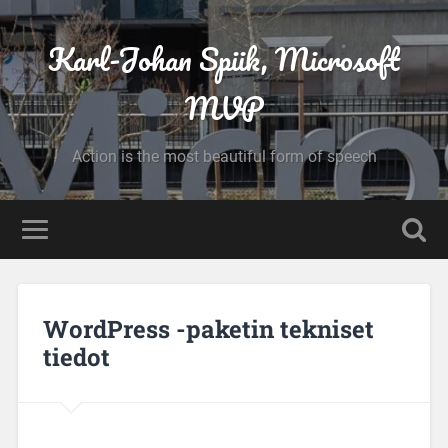
Karl-Johan Spiik, Microsoft
MVP
Action is the most beautiful form of speech
WordPress -paketin tekniset
tiedot