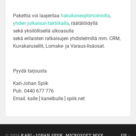
Pakettia voi laajentaa
hakukoneoptimoinnilla
,
yhden julkaisun taktiikalla
, räätälöidyllä
sekä yksilöllisellä ulkoasulla
sekä erilaisten ratkaisujen yhdistelmillä mm. CRM,
Kuvakarusellit, Lomake- ja Varaus-lisäosat.
Pyydä tarjousta
Karl-Johan Spiik
Puh. 0440 677 776
Email. kalle [ kanelbulle ] spiik.net
© 2026
KARL-JOHAN SPIIK, MICROSOFT MVP
UP ↑