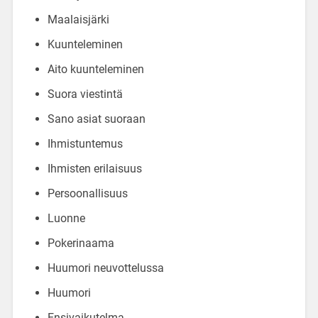
Maalaisjärki
Kuunteleminen
Aito kuunteleminen
Suora viestintä
Sano asiat suoraan
Ihmistuntemus
Ihmisten erilaisuus
Persoonallisuus
Luonne
Pokerinaama
Huumori neuvottelussa
Huumori
Ensivaikutelma