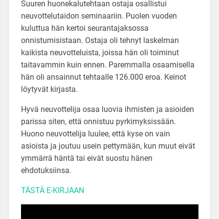
Suuren huonekalutehtaan ostaja osallistui
neuvottelutaidon seminaariin. Puolen vuoden
kuluttua hän kertoi seurantajaksossa
onnistumisistaan. Ostaja oli tehnyt laskelman
kaikista neuvotteluista, joissa hän oli toiminut
taitavammin kuin ennen. Paremmalla osaamisella
hän oli ansainnut tehtaalle 126.000 eroa. Keinot
löytyvät kirjasta.
Hyvä neuvottelija osaa luovia ihmisten ja asioiden
parissa siten, että onnistuu pyrkimyksissään.
Huono neuvottelija luulee, että kyse on vain
asioista ja joutuu usein pettymään, kun muut eivät
ymmärrä häntä tai eivät suostu hänen
ehdotuksiinsa.
TÄSTÄ E-KIRJAAN