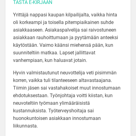
TÄSTÄ E-KIRJAAN
Yrittäjä nappasi kaupan kilpailijalta, vaikka hinta
oli korkeampi ja toisella pitempiaikainen suhde
asiakkaaseen. Asiakaspalvelija sai raivostuneen
asiakkaan rauhoittumaan ja pyytämään anteeksi
käytöstään. Vaimo käänsi miehensä pään, kun
suunniteltiin matkaa. Lapset jallittavat
vanhempiaan, kun haluavat jotain.
Hyvin valmistautunut neuvottelija veti pisimmän
korren, vaikka tuli tilanteeseen altavastaajana.
Tiimin jäsen sai vastahakoiset muut innostumaan
ehdotuksestaan. Työnjohtaja voitti kiistan, kun
neuvoteltiin työmaan ylimääräisistä
kustannuksista. Työterveyshoitaja sai
huonokuntoisen asiakkaan innostumaan
liikunnasta.