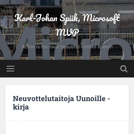
Karl-Johan Spiik, Microsoft
MVP
Action is the most beautiful form of speech
Neuvottelutaitoja Uunoille -
kirja