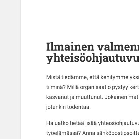
Ilmainen valmen
yhteisöohjautuv
Mistä tiedämme, että kehitymme yks
tiiminä? Millä organisaatio pystyy ker
kasvanut ja muuttunut. Jokainen matk
jotenkin todentaa.
Haluatko tietää lisää yhteisöohjautuv
työelämässä? Anna sähköpostiosoitte