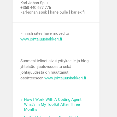
Karl-Johan Spiik
+358 440 677 776
karl-johan.spiik [ kanelbulle ] karlex.fi
Finnish sites have moved to
www.johtajuushakkeri.fi
Suomenkieliset sivut yritykselle ja blogi
yhteisöohjautuvuudesta sekä
johtajuudesta on muuttanut
osoitteeseen
www.johtajuushakkeri.fi
How I Work With A Coding Agent:
What’s In My Toolkit After Three
Months