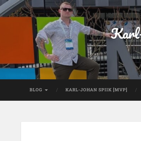
Karl
BLOG
KARL-JOHAN SPIIK [MVP]