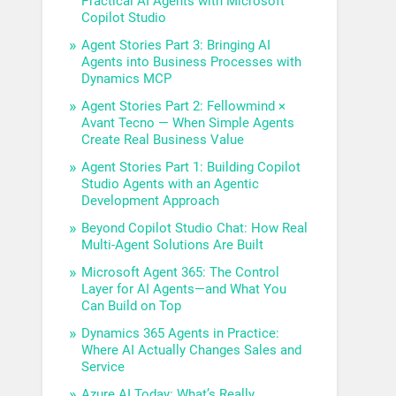
Practical AI Agents with Microsoft
Copilot Studio
Agent Stories Part 3: Bringing AI
Agents into Business Processes with
Dynamics MCP
Agent Stories Part 2: Fellowmind ×
Avant Tecno — When Simple Agents
Create Real Business Value
Agent Stories Part 1: Building Copilot
Studio Agents with an Agentic
Development Approach
Beyond Copilot Studio Chat: How Real
Multi-Agent Solutions Are Built
Microsoft Agent 365: The Control
Layer for AI Agents—and What You
Can Build on Top
Dynamics 365 Agents in Practice:
Where AI Actually Changes Sales and
Service
Azure AI Today: What’s Really