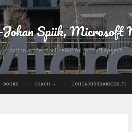
-Johan Spiik, Microsof
Action is the most beautiful form of speech
BOOKS
COACH
JOHTAJUUSHAKKERI.FI