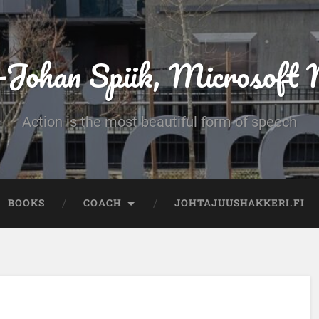
-Johan Spiik, Microsof
Action is the most beautiful form of speech
BOOKS
COACH
JOHTAJUUSHAKKERI.FI