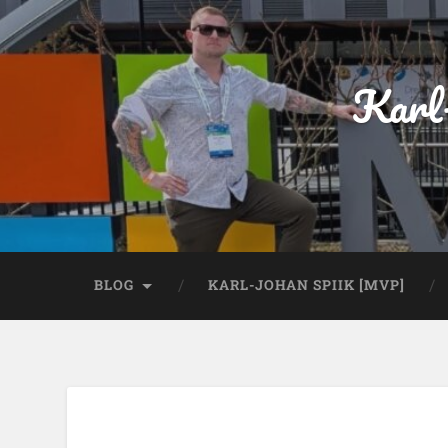
Karl
BLOG
KARL-JOHAN SPIIK [MVP]