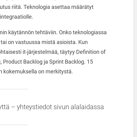
utus riitä. Teknologia asettaa määrätyt
integraatiolle.
umin käytännön tehtäviin. Onko teknologiassa
 tai on vastuussa mistä asioista. Kun
taisesti it-järjestelmää, täytyy Definition of
c, Product Backlog ja Sprint Backlog. 15
en kokemuksella on merkitystä.
yttä – yhteystiedot sivun alalaidassa