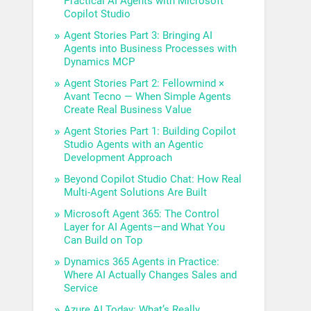
Practical AI Agents with Microsoft
Copilot Studio
Agent Stories Part 3: Bringing AI
Agents into Business Processes with
Dynamics MCP
Agent Stories Part 2: Fellowmind ×
Avant Tecno — When Simple Agents
Create Real Business Value
Agent Stories Part 1: Building Copilot
Studio Agents with an Agentic
Development Approach
Beyond Copilot Studio Chat: How Real
Multi-Agent Solutions Are Built
Microsoft Agent 365: The Control
Layer for AI Agents—and What You
Can Build on Top
Dynamics 365 Agents in Practice:
Where AI Actually Changes Sales and
Service
Azure AI Today: What’s Really