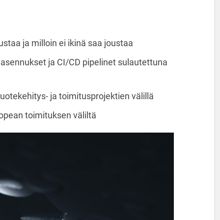
taa ja milloin ei ikinä saa joustaa
, asennukset ja CI/CD pipelinet sulautettuna
uotekehitys- ja toimitusprojektien välillä
nopean toimituksen väliltä