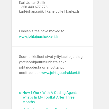
Karl-Johan Spiik
+358 440 677 776
karl-johan.spiik [ kanelbulle ] karlex.fi
Finnish sites have moved to
www.johtajuushakkeri.fi
Suomenkieliset sivut yritykselle ja blogi
yhteisöohjautuvuudesta sekä
johtajuudesta on muuttanut
osoitteeseen
www.johtajuushakkeri.fi
How I Work With A Coding Agent:
What’s In My Toolkit After Three
Months