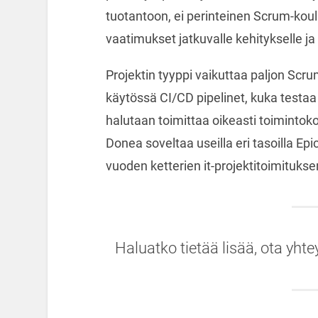
tuotantoon, ei perinteinen Scrum-koul
vaatimukset jatkuvalle kehitykselle ja 
Projektin tyyppi vaikuttaa paljon Scr
käytössä CI/CD pipelinet, kuka testaa
halutaan toimittaa oikeasti toimintokoh
Donea soveltaa useilla eri tasoilla Epi
vuoden ketterien it-projektitoimituks
Haluatko tietää lisää, ota yhte