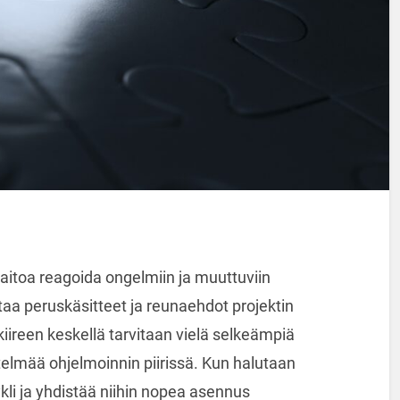
aitoa reagoida ongelmiin ja muuttuviin
ntaa peruskäsitteet ja reunaehdot projektin
iireen keskellä tarvitaan vielä selkeämpiä
telmää ohjelmoinnin piirissä. Kun halutaan
li ja yhdistää niihin nopea asennus