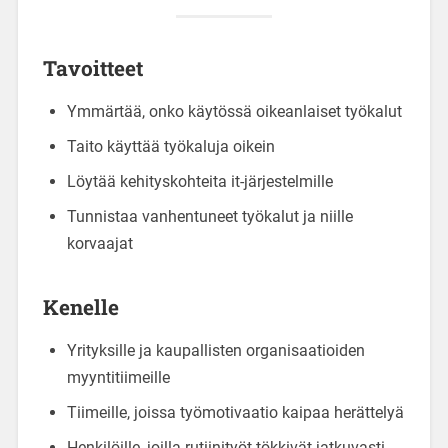
Tavoitteet
Ymmärtää, onko käytössä oikeanlaiset työkalut
Taito käyttää työkaluja oikein
Löytää kehityskohteita it-järjestelmille
Tunnistaa vanhentuneet työkalut ja niille
korvaajat
Kenelle
Yrityksille ja kaupallisten organisaatioiden
myyntitiimeille
Tiimeille, joissa työmotivaatio kaipaa herättelyä
Henkilöille, joilla rutiinityöt tökkivät jatkuvasti