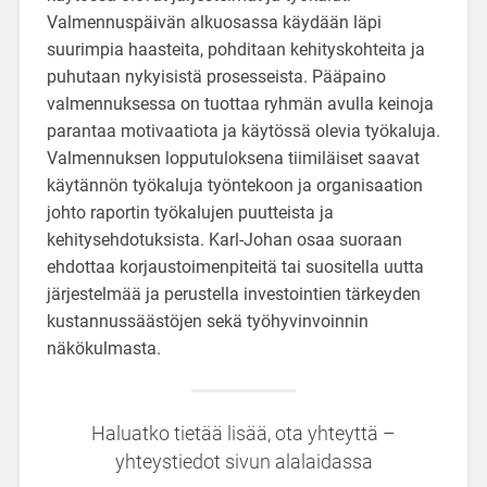
Valmennuspäivän alkuosassa käydään läpi
suurimpia haasteita, pohditaan kehityskohteita ja
puhutaan nykyisistä prosesseista. Pääpaino
valmennuksessa on tuottaa ryhmän avulla keinoja
parantaa motivaatiota ja käytössä olevia työkaluja.
Valmennuksen lopputuloksena tiimiläiset saavat
käytännön työkaluja työntekoon ja organisaation
johto raportin työkalujen puutteista ja
kehitysehdotuksista. Karl-Johan osaa suoraan
ehdottaa korjaustoimenpiteitä tai suositella uutta
järjestelmää ja perustella investointien tärkeyden
kustannussäästöjen sekä työhyvinvoinnin
näkökulmasta.
Haluatko tietää lisää, ota yhteyttä –
yhteystiedot sivun alalaidassa