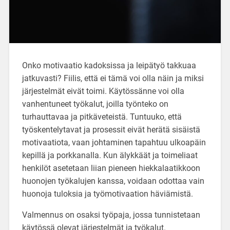
Onko motivaatio kadoksissa ja leipätyö takkuaa
jatkuvasti? Fiilis, että ei tämä voi olla näin ja miksi
järjestelmät eivät toimi. Käytössänne voi olla
vanhentuneet työkalut, joilla työnteko on
turhauttavaa ja pitkäveteistä. Tuntuuko, että
työskentelytavat ja prosessit eivät herätä sisäistä
motivaatiota, vaan johtaminen tapahtuu ulkoapäin
kepillä ja porkkanalla. Kun älykkäät ja toimeliaat
henkilöt asetetaan liian pieneen hiekkalaatikkoon
huonojen työkalujen kanssa, voidaan odottaa vain
huonoja tuloksia ja työmotivaation häviämistä.
Valmennus on osaksi työpaja, jossa tunnistetaan
käytössä olevat järjestelmät ja työkalut.