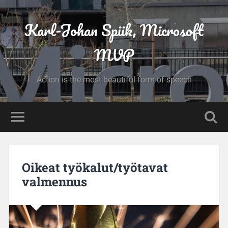
Karl-Johan Spiik, Microsoft
MVP
Action is the most beautiful form of speech
Oikeat työkalut/työtavat
valmennus