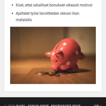
Koet, ettei rahalliset bonukset oikeasti motivoi
Ajattelet työsi tavoitteiden olevan liian
matalalla
© 2026
KARL-JOHAN SPIIK, MICROSOFT MVP
UP ↑