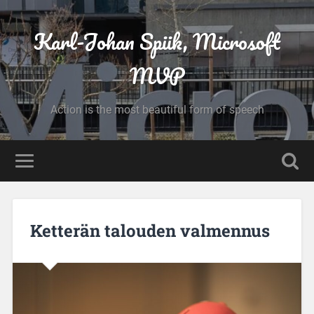
Karl-Johan Spiik, Microsoft
MVP
Action is the most beautiful form of speech
Ketterän talouden valmennus